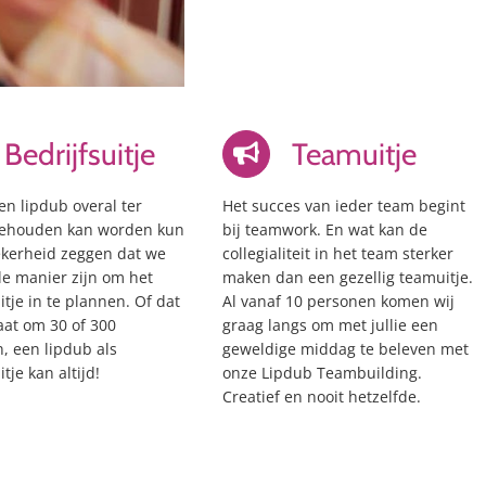
Bedrijfsuitje
Teamuitje
n lipdub overal ter
Het succes van ieder team begint
gehouden kan worden kun
bij teamwork. En wat kan de
ekerheid zeggen dat we
collegialiteit in het team sterker
le manier zijn om het
maken dan een gezellig teamuitje.
itje in te plannen. Of dat
Al vanaf 10 personen komen wij
aat om 30 of 300
graag langs om met jullie een
, een lipdub als
geweldige middag te beleven met
itje kan altijd!
onze Lipdub Teambuilding.
Creatief en nooit hetzelfde.