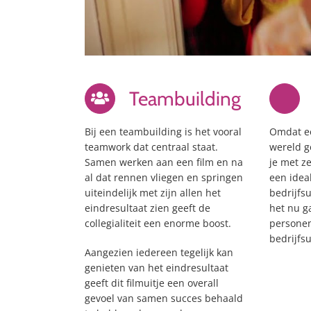
Teambuilding
Bij een teambuilding is het vooral
Omdat ee
teamwork dat centraal staat.
wereld 
Samen werken aan een film en na
je met z
al dat rennen vliegen en springen
een idea
uiteindelijk met zijn allen het
bedrijfsu
eindresultaat zien geeft de
het nu g
collegialiteit een enorme boost.
personen
bedrijfsu
Aangezien iedereen tegelijk kan
genieten van het eindresultaat
geeft dit filmuitje een overall
gevoel van samen succes behaald