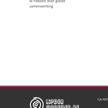
te hebben door goede
samenwerking.
GA ME