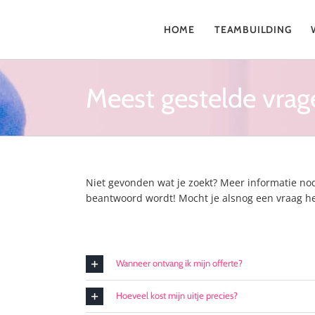
Ga
naar
HOME
TEAMBUILDING
inhoud
Meest gestelde vrag
Niet gevonden wat je zoekt? Meer informatie no
beantwoord wordt! Mocht je alsnog een vraag heb
Wanneer ontvang ik mijn offerte?
Hoeveel kost mijn uitje precies?