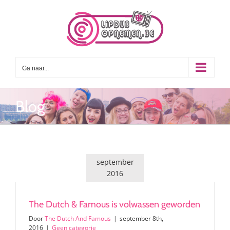
Ga
naar
inhoud
Ga naar...
Blog
september
2016
The Dutch & Famous is volwassen geworden
Door
The Dutch And Famous
|
september 8th,
2016
|
Geen categorie